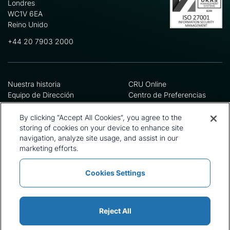
Londres
WC1V 6EA
Reino Unido
+44 20 7903 2000
Nuestra historia
CRU Online
Equipo de Dirección
Centro de Preferencias
Ubicaciones
Política de privacidad
Nuestro enfoque
Términos y Condiciones
By clicking “Accept All Cookies”, you agree to the
Carreras
Prensa y medios de
storing of cookies on your device to enhance site
navigation, analyze site usage, and assist in our
comunicación
marketing efforts.
Cookies Settings
Políticas y declaraciones
Declaración sobre la
Mapa del sitio
esclavitud moderna
Lista de galletas
Reject All