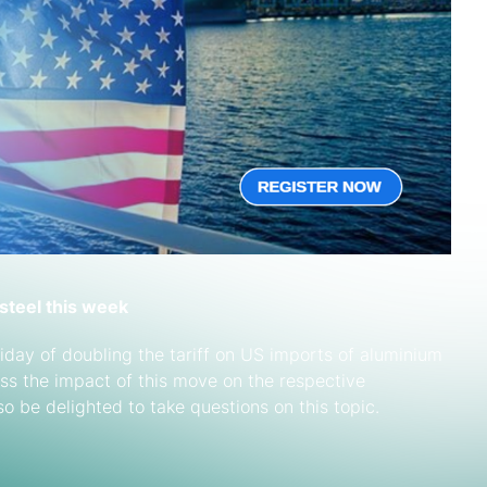
steel this week
iday of doubling the tariff on US imports of aluminium
ss the impact of this move on the respective
so be delighted to take questions on this topic.