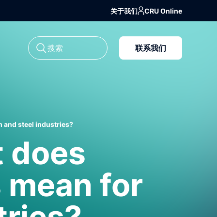
关于我们
CRU Online
联系我们
 and steel industries?
 does
s mean for
tries?