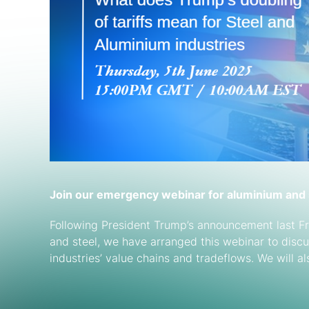
Join our emergency webinar for aluminium and 
Following President Trump’s announcement last Fr
and steel, we have arranged this webinar to discu
industries’ value chains and tradeflows. We will al