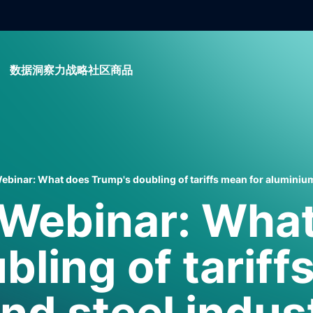
数据
洞察力
战略
社区
商品
inar: What does Trump's doubling of tariffs mean for aluminium
Webinar: What
ling of tariff
nd steel indus