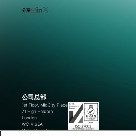
分享
公司总部
1st Floor, MidCity Place
71 High Holborn
London
WC1V 6EA
United Kingdom