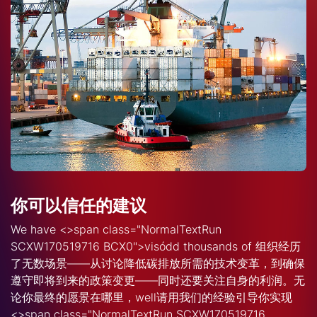
你可以信任的建议
W
e have <>
span class="NormalTextRun
SCXW170519716 BCX0">visódd
thousands
of
组织经历
了无数场景——从讨论降低碳排放所需的技术变革，到确保
遵守即将到来的政策变更——同时还要关注自身的利润。无
论你最终
的
愿景在哪里，
well
请用我们的经验引导你实现
<>
span class="NormalTextRun SCXW170519716