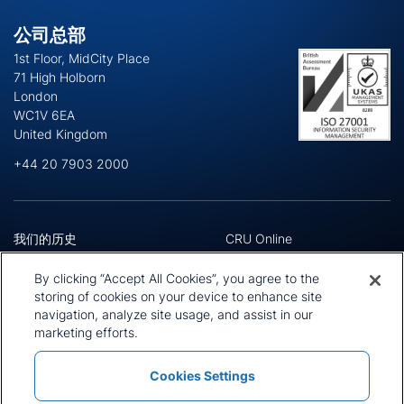
公司总部
1st Floor, MidCity Place
71 High Holborn
London
WC1V 6EA
United Kingdom
+44 20 7903 2000
我们的历史
CRU Online
领导团队
偏好中心
地址
隐私政策
By clicking “Accept All Cookies”, you agree to the
我们的方法论
条款与细则
storing of cookies on your device to enhance site
工作机会
navigation, analyze site usage, and assist in our
新闻和媒体
marketing efforts.
Cookies Settings
政策与声明
条款与细则