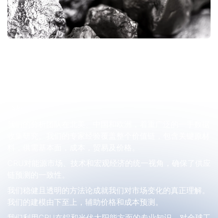
工业硅和光伏太阳能在能源转型中将扮演至关重要的角色。
然而，该行业正处于高不确定性和高波动性阶段。我们全球
的专家团队致力于帮助客户应对这一挑战。我们提供专业见
解和数据，帮助客户投资决策，管理成本和风险，把握行业
趋势。
我们的分析团队在北美、中国和欧洲，着重广泛的一手数据
收集研究。我们的专家经验覆盖整个价值链，包含关键原材
料，供需基本面，成本，贸易及价格。
CRU对能源市场、技术和宏观经济的统一视角，确保了供应
链预测的一致性。
我们稳健且透明的方法论成就我们对市场变化的真正理解。
我们的建模由下至上，辅助价格和成本预测。
我们利用CRU在铝和光伏太阳能方面的专业知识，对全球工