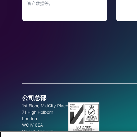
资产数据等。
公司总部
1st Floor, MidCity Place
71 High Holborn
London
WC1V 6EA
United Kingdom