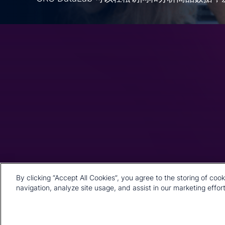
公司总部
1st Floor, MidCity Place
71 High Holborn
London
WC1V 6EA
United Kingdom
By clicking “Accept All Cookies”, you agree to the storing of coo
+44 20 7903 2000
navigation, analyze site usage, and assist in our marketing effort