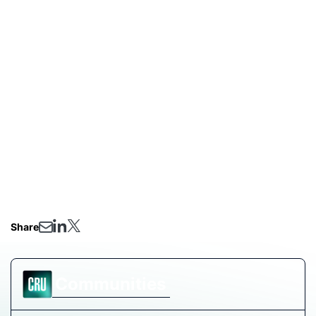
• El rol estratégico de México en la cadena de
suministro del acero en Norteamérica
• Las proyecciones regionales y riesgos clave para los
próximos meses
Reserva tu lugar hoy
y obtén información clave para
anticiparte a los movimientos del mercado. Este
evento será fundamental para quienes buscan tomar
decisiones informadas en un entorno cambiante.
Share
Communities