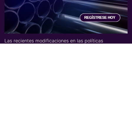
Las recientes modificaciones en las políticas
arancelarias están redefiniendo el panorama del acero
en Norteamérica. En este webinar, analizaremos el
impacto del retorno de las tarifas S232 en Estados
Unidos, los desafíos que enfrenta México ante un
entorno incierto, y cómo estos factores están
afectando la inversión, la producción y la demanda
regional. Acompáñanos el
22 de mayo
para obtener
una visión clara sobre las perspectivas para el
mercado del acero en la región.
Lo que aprenderás:
• Cómo las tarifas S232 están impactando los precios
y la dinámica del mercado en EE. UU.